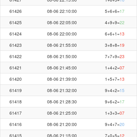
第
61459
开奖结果
61426
08-06 22:10:00
5+6+6=
17
61425
08-06 22:05:00
4+9+9=
22
61424
08-06 22:00:00
6+6+1=
13
+
+
=
61423
08-06 21:55:00
3+8+8=
19
2
9
0
11
61422
08-06 21:50:00
7+7+9=
23
61421
08-06 21:45:00
1+4+2=
07
61420
08-06 21:39:00
1+5+7=
13
61419
08-06 21:32:00
9+4+2=
15
刷新
截止第
61460
期开奖：
02:47
秒
61418
08-06 21:28:30
9+6+2=
17
61417
08-06 21:25:00
1+3+3=
07
61416
08-06 21:20:00
9+4+7=
20
61415
08-06 21:15:00
7+0+5=
12