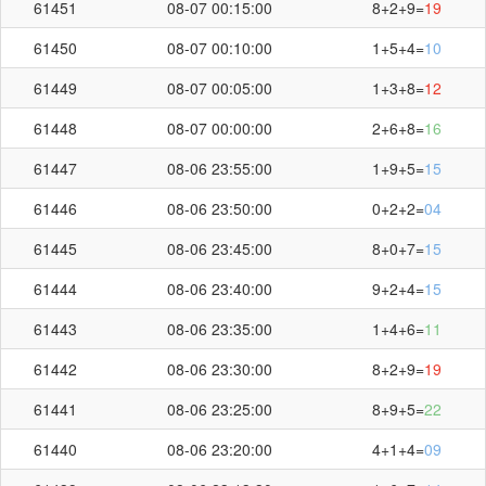
61451
08-07 00:15:00
8+2+9=
19
61450
08-07 00:10:00
1+5+4=
10
61449
08-07 00:05:00
1+3+8=
12
61448
08-07 00:00:00
2+6+8=
16
61447
08-06 23:55:00
1+9+5=
15
61446
08-06 23:50:00
0+2+2=
04
61445
08-06 23:45:00
8+0+7=
15
61444
08-06 23:40:00
9+2+4=
15
61443
08-06 23:35:00
1+4+6=
11
61442
08-06 23:30:00
8+2+9=
19
61441
08-06 23:25:00
8+9+5=
22
61440
08-06 23:20:00
4+1+4=
09