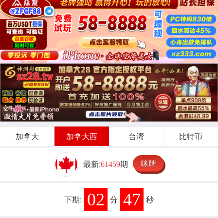
加拿大
加拿大西
台湾
比特币
咪牌
最新:
期
61459
02
47
下期:
分
秒