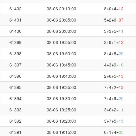
61402
08-06 20:10:00
8+0+4=
12
61401
08-06 20:05:00
5+2+0=
07
61400
08-06 20:00:00
3+3+5=
11
61399
08-06 19:55:00
2+9+1=
12
61398
08-06 19:50:00
8+4+8=
20
61397
08-06 19:45:00
4+3+9=
16
61396
08-06 19:40:00
2+6+5=
13
61395
08-06 19:35:00
7+4+2=
13
61394
08-06 19:30:00
7+4+9=
20
61393
08-06 19:25:00
3+6+2=
11
61392
08-06 19:20:00
3+7+5=
15
61391
08-06 19:15:00
0+1+4=
05