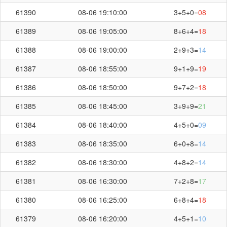
61390
08-06 19:10:00
3+5+0=
08
61389
08-06 19:05:00
8+6+4=
18
61388
08-06 19:00:00
2+9+3=
14
61387
08-06 18:55:00
9+1+9=
19
61386
08-06 18:50:00
9+7+2=
18
61385
08-06 18:45:00
3+9+9=
21
61384
08-06 18:40:00
4+5+0=
09
61383
08-06 18:35:00
6+0+8=
14
61382
08-06 18:30:00
4+8+2=
14
61381
08-06 16:30:00
7+2+8=
17
61380
08-06 16:25:00
6+8+4=
18
61379
08-06 16:20:00
4+5+1=
10