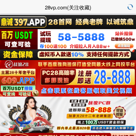
28vp.com(关注收藏)