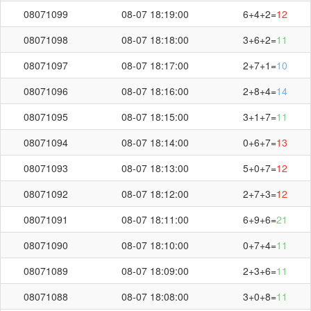
08071099
08-07 18:19:00
6+4+2=
12
08071098
08-07 18:18:00
3+6+2=
11
08071097
08-07 18:17:00
2+7+1=
10
08071096
08-07 18:16:00
2+8+4=
14
08071095
08-07 18:15:00
3+1+7=
11
08071094
08-07 18:14:00
0+6+7=
13
08071093
08-07 18:13:00
5+0+7=
12
08071092
08-07 18:12:00
2+7+3=
12
08071091
08-07 18:11:00
6+9+6=
21
08071090
08-07 18:10:00
0+7+4=
11
08071089
08-07 18:09:00
2+3+6=
11
08071088
08-07 18:08:00
3+0+8=
11