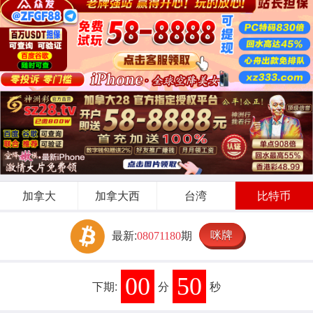
加拿大
加拿大西
台湾
比特币
咪牌
最新:
期
08071180
00
49
下期:
分
秒