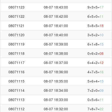
08071123
08-07 18:43:00
9+3+5=
17
08071122
08-07 18:42:00
6+5+0=
11
08071121
08-07 18:41:00
5+8+5=
18
08071120
08-07 18:40:00
3+5+2=
10
08071119
08-07 18:39:00
6+1+8=
15
08071118
08-07 18:38:00
0+6+2=
08
08071117
08-07 18:37:00
6+4+2=
12
08071116
08-07 18:36:00
4+7+5=
16
08071115
08-07 18:35:00
5+6+4=
15
08071114
08-07 18:34:00
7+2+0=
09
08071113
08-07 18:33:00
0+5+6=
11
08071112
08-07 18:32:00
7+8+7=
22